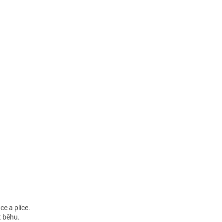
ce a plíce.
t běhu.