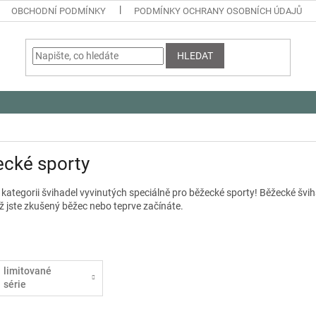
OBCHODNÍ PODMÍNKY
PODMÍNKY OCHRANY OSOBNÍCH ÚDAJŮ
HLEDAT
ecké sporty
v kategorii švihadel vyvinutých speciálně pro běžecké sporty! Běžecké švih
 už jste zkušený běžec nebo teprve začínáte.
limitované
série