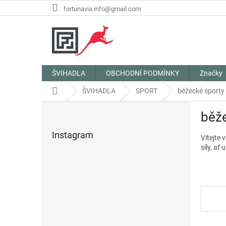
Přejít
fortunavia.info@gmail.com
na
obsah
ŠVIHADLA
OBCHODNÍ PODMÍNKY
Značky
Domů
ŠVIHADLA
SPORT
běžecké sporty
P
běž
o
s
Instagram
Vítejte 
t
síly, ať
r
a
n
n
í
p
a