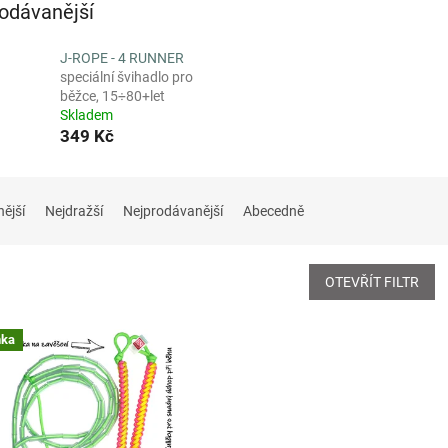
odávanější
J-ROPE - 4 RUNNER
speciální švihadlo pro
běžce, 15÷80+let
Skladem
349 Kč
nější
Nejdražší
Nejprodávanější
Abecedně
OTEVŘÍT FILTR
nka