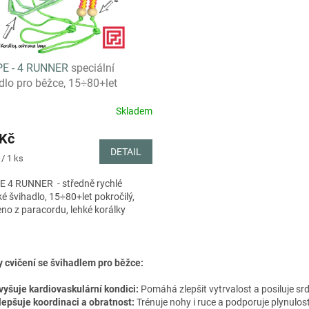
PE - 4 RUNNER
speciální
dlo pro běžce, 15÷80+let
Skladem
 Kč
DETAIL
/ 1 ks
E 4 RUNNER - středně rychlé
é švihadlo, 15÷80+let pokročilý,
no z paracordu, lehké korálky
O
v
y cvičení se švihadlem pro běžce:
l
á
vyšuje kardiovaskulární kondici:
Pomáhá zlepšit vytrvalost a posiluje srd
d
lepšuje koordinaci a obratnost:
Trénuje nohy i ruce a podporuje plynulos
a