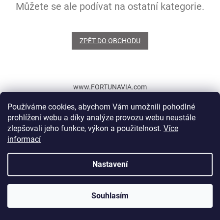
Můžete se ale podívat na ostatní kategorie.
ZPĚT DO OBCHODU
Z
á
www.FORTUNAVIA.com
p
a
Používáme cookies, abychom Vám umožnili pohodlné
t
prohlížení webu a díky analýze provozu webu neustále
í
zlepšovali jeho funkce, výkon a použitelnost.
Více
Vytvořil Shoptet
informací
Nastavení
Copyright 2026
FORTUNAVIA.CZ
. Všechna práva vyhrazena.
19.09.2026, Se na Váš těšíme v Praze Kunraticích na Divadle v
Souhlasím
Parku! Budeme zase učit děti skákat, tak je přiveďte sebou!