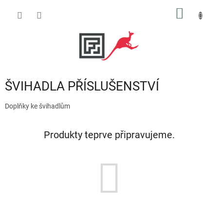
Přejít
NÁKUP
na
obsah
KOŠÍK
ŠVIHADLA PŘÍSLUŠENSTVÍ
Doplňky ke švihadlům
Produkty teprve připravujeme.