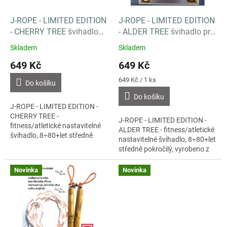
o
k
d
t
J-ROPE - LIMITED EDITION
J-ROPE - LIMITED EDITION
u
ů
- CHERRY TREE
švihadlo
- ALDER TREE
švihadlo pro
k
pro ty co nejdou v davu,
ty co nejdou v davu,
Skladem
Skladem
t
15÷99let
15÷99let
649 Kč
649 Kč
ů
Měrná
649 Kč / 1 ks
Do košíku
cena:
Do košíku
J-ROPE - LIMITED EDITION -
CHERRY TREE -
J-ROPE - LIMITED EDITION -
fitness/atletické nastavitelné
ALDER TREE - fitness/atletické
švihadlo, 8÷80+let středně
nastavitelné švihadlo, 8÷80+let
pokročilý, vyrobeno z masivu,
středně pokročilý, vyrobeno z
středně těžké korálky
masivu, lehké korálky
Novinka
Novinka