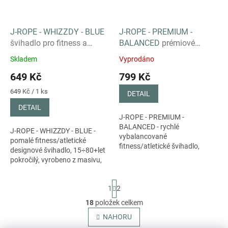
J-ROPE - WHIZZDY - BLUE
J-ROPE - PREMIUM -
švihadlo pro fitness a
BALANCED
prémiové
atletiku, 15÷80+let
švihadlo, fitness a atletika,
Skladem
Vyprodáno
15÷80+let
649 Kč
799 Kč
Měrná
649 Kč / 1 ks
DETAIL
cena:
DETAIL
J-ROPE - PREMIUM -
BALANCED - rychlé
J-ROPE - WHIZZDY - BLUE -
vybalancované
pomalé fitness/atletické
fitness/atletické švihadlo,
designové švihadlo, 15÷80+let
15÷80+let pokročilý, vyrobeno
pokročilý, vyrobeno z masivu,
z dubového dřeva a nerezové
lehké lano určeno pro tréning
oceli, středně těžké korálky
švihu
S
1
2
t
r
18
položek celkem
O
á
v
NAHORU
n
l
k