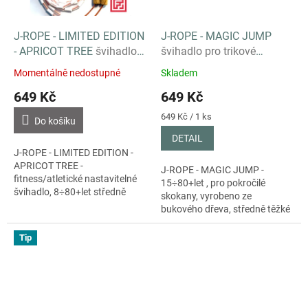
J-ROPE - LIMITED EDITION
J-ROPE - MAGIC JUMP
- APRICOT TREE
švihadlo
švihadlo pro trikové
pro ty co nejdou v davu,
skokany, 15÷80+let
Momentálně nedostupné
Skladem
15÷99let
649 Kč
649 Kč
Měrná
649 Kč / 1 ks
Do košíku
cena:
DETAIL
J-ROPE - LIMITED EDITION -
APRICOT TREE -
J-ROPE - MAGIC JUMP -
fitness/atletické nastavitelné
15÷80+let , pro pokročilé
švihadlo, 8÷80+let středně
skokany, vyrobeno ze
pokročilý, vyrobeno z masivu,
bukového dřeva, středně těžké
středně těžké korálky
korálky
Tip